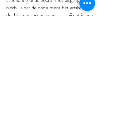
hierbij is dat de consument het artikel
slechts mag inspecteren zoals hij dat in een
winkel zou mogen doen. Teruggestuurde
artikelen mogen gepresenteerd worden,
maar mogen niet gebruikt zijn. Wanneer
een artikel een waardevermindering is
ondergaan door het gebruik van de Klant
zal dit ten laste van de Klant in rekening
worden gebracht.
Indien de Klant de overeenkomst herroept,
zal L’intérvie alle tot op dat moment van de
Klant ontvangen betalingen, exclusief de
standaard leveringskosten, aan de Klant
terugbetalen binnen maximum 14
kalenderdagen nadat L’intérvie op de
hoogte is gesteld van de beslissing van de
Klant om de overeenkomst te herroepen.
Bij verkoopovereenkomsten kan L’intérvie